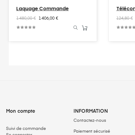
Laquage Commande
Téléco
Canau
1 480,00 €
1 406,00 €
124,80 €
Mon compte
INFORMATION
Contactez-nous
Suivi de commande
Paiement sécurisé