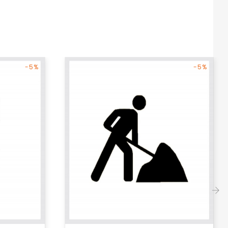
-5%
-5%
›