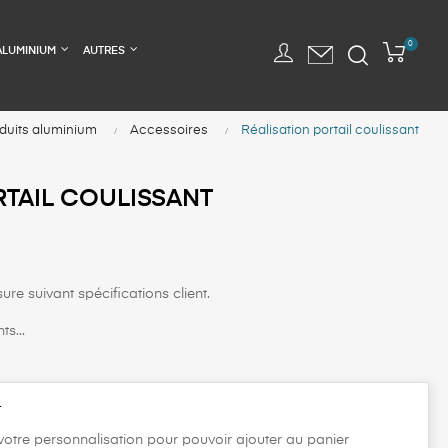
0
ALUMINIUM
AUTRES
duits aluminium
Accessoires
Réalisation portail coulissant
RTAIL COULISSANT
re suivant spécifications client.
s...
t
 votre personnalisation pour pouvoir ajouter au panier