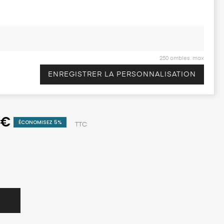
250 ombles. max
ENREGISTRER LA PERSONNALISATION
 €
ÉCONOMISEZ 5%
TTC