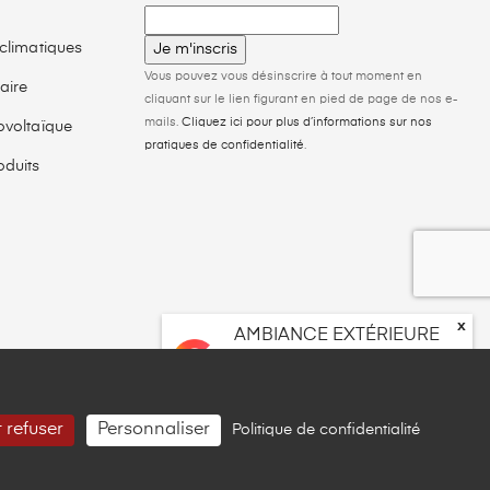
climatiques
Vous pouvez vous désinscrire à tout moment en
aire
cliquant sur le lien figurant en pied de page de nos e-
mails.
Cliquez ici pour plus d’informations sur nos
ovoltaïque
pratiques de confidentialité
.
duits
x
AMBIANCE EXTÉRIEURE
4.6
star
star
star
star
star_half
Basé sur
10
avis
 refuser
Personnaliser
Politique de confidentialité