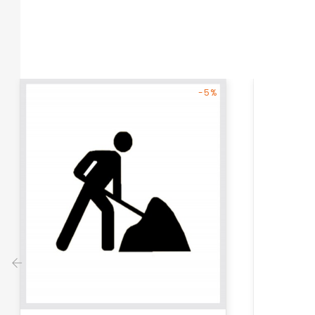
-5%
‹