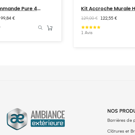
mmande Pure 4
Kit Accroche Murale 
x
99,84 €
129,00 €
122,55 €
1
Avis
NOS PROD
Barrières de 
Clôtures et B