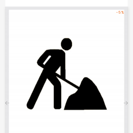
-5%
‹
›