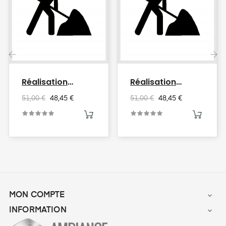
‹
›
Réalisation
Réalisation
Poteau D'angle...
Poteau D'angle...
51,00 €
48,45 €
51,00 €
48,45 €
MON COMPTE

INFORMATION
