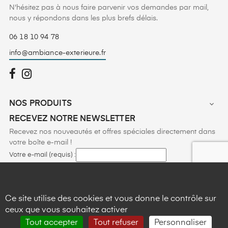
N'hésitez pas à nous faire parvenir vos demandes par mail,
nous y répondons dans les plus brefs délais.
06 18 10 94 78
info@ambiance-exterieure.fr
NOS PRODUITS

RECEVEZ NOTRE NEWSLETTER
Recevez nos nouveautés et offres spéciales directement dans
votre boîte e-mail !
Votre e-mail (requis) :
Vous pouvez vous désinscrire à tout moment en cliquant sur le lien figurant
x
AMBIANCE EXTÉRIEURE
en pied de page de nos e-mails.
Cliquez ici pour plus d’informations sur nos
Ce site utilise des cookies et vous donne le contrôle sur
4.6
star
star
star
star
star_half
pratiques de confidentialité
.
ceux que vous souhaitez activer
Basé sur
10
avis
Tout accepter
Tout refuser
Personnaliser