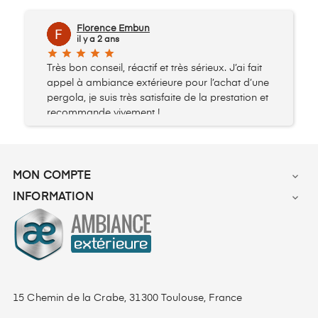
Florence Embun
il y a 2 ans
star
star
star
star
star
Très bon conseil, réactif et très sérieux. J’ai fait
appel à ambiance extérieure pour l’achat d’une
pergola, je suis très satisfaite de la prestation et
recommande vivement !
MON COMPTE

INFORMATION

15 Chemin de la Crabe, 31300 Toulouse, France