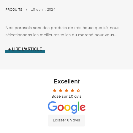
PRODUITS
10
avril
,
2024
Nos parasols sont des produits de très haute qualité, nous
sélectionnons les meilleures toiles du marché pour vous...
+ LIRE L'ARTICLE
Excellent
star
star
star
star
star_half
Basé sur
10
avis
Laisser un avis