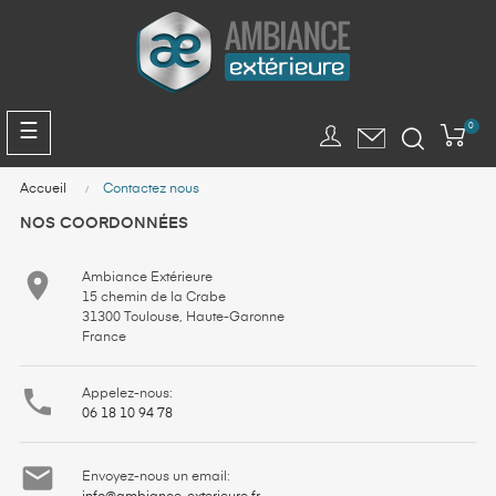
Panneau de gestion des cookies
Basculer
☰
0
la
navigation
Accueil
Contactez nous
NOS COORDONNÉES

Ambiance Extérieure
15 chemin de la Crabe
31300 Toulouse, Haute-Garonne
France

Appelez-nous:
06 18 10 94 78

Envoyez-nous un email: