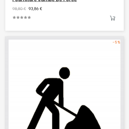
98,80 €
93,86 €
-5%