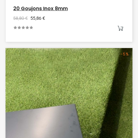
20 Goujons Inox 8mm
58,80 €
55,86 €
-5%