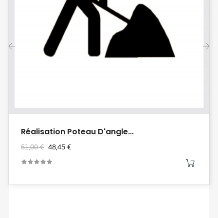
‹
›
Réalisation Poteau D'angle...
51,00 €
48,45 €