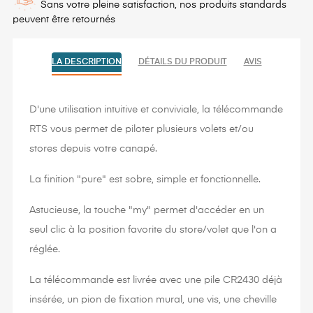
Sans votre pleine satisfaction, nos produits standards
peuvent être retournés
LA DESCRIPTION
DÉTAILS DU PRODUIT
AVIS
D'une utilisation intuitive et conviviale, la télécommande
RTS vous permet de piloter plusieurs volets et/ou
stores depuis votre canapé.
La finition "pure" est sobre, simple et fonctionnelle.
Astucieuse, la touche "my" permet d'accéder en un
seul clic à la position favorite du store/volet que l'on a
réglée.
La télécommande est livrée avec une pile CR2430 déjà
insérée, un pion de fixation mural, une vis, une cheville