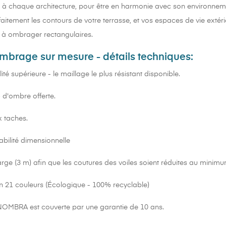
e à chaque architecture, pour être en harmonie avec son environnem
aitement les contours de votre terrasse, et vos espaces de vie ext
 à ombrager rectangulaires.
ombrage sur mesure - détails techniques:
ité supérieure - le maillage le plus résistant disponible.
d'ombre offerte.
x taches.
abilité dimensionnelle
large (3 m) afin que les coutures des voiles soient réduites au minimu
n 21 couleurs (Écologique - 100% recyclable)
NOMBRA est couverte par une garantie de 10 ans.