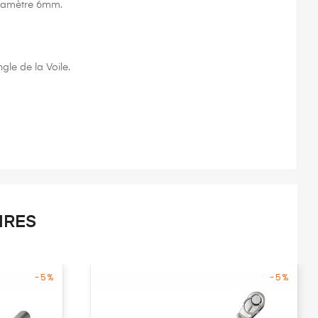
diamètre 6mm.
le de la Voile.
IRES
-5%
-5%