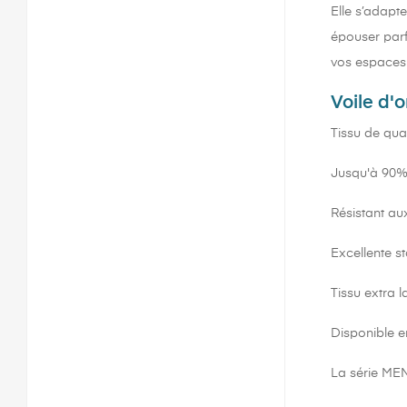
Elle s’adapt
épouser parf
vos espaces
Voile d'
Tissu de qual
Jusqu'à 90% 
Résistant au
Excellente st
Tissu extra 
Disponible e
La série ME