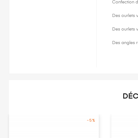
Confection d
Des ourlets
Des ourlets 
Des angles re
DÉC
-5%