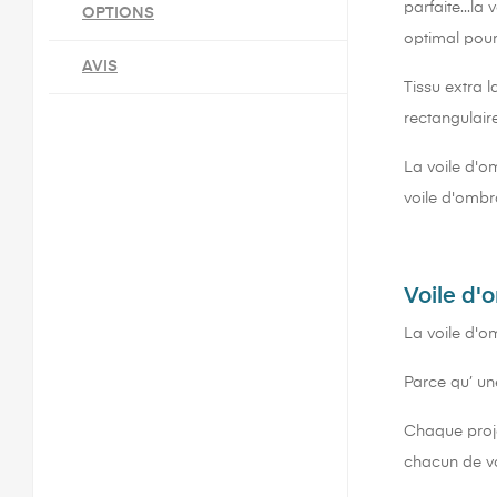
parfaite...l
OPTIONS
optimal pour
AVIS
Tissu extra 
rectangulaire
La voile d'o
voile d'ombr
Voile d'
La voile d'o
Parce qu’ un
Chaque proje
chacun de vo