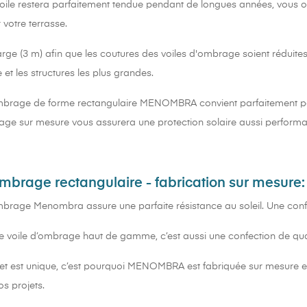
a voile restera parfaitement tendue pendant de longues années, vous of
 votre terrasse.
large (3 m) afin que les coutures des voiles d'ombrage soient réduit
 et les structures les plus grandes.
mbrage de forme rectangulaire MENOMBRA convient parfaitement pou
age sur mesure vous assurera une protection solaire aussi performa
ombrage rectangulaire - fabrication sur mesure:
mbrage Menombra assure une parfaite résistance au soleil. Une confec
e voile d’ombrage haut de gamme, c’est aussi une confection de qual
t est unique, c’est pourquoi MENOMBRA est fabriquée sur mesure en
s projets.