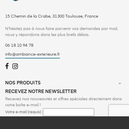
15 Chemin de la Crabe, 31300 Toulouse, France
N'hésitez pas à nous faire parvenir vos demandes par mail,
nous y répondons dans les plus brefs délais.
06 18 10 94 78
info@ambiance-exterieure.fr
NOS PRODUITS

RECEVEZ NOTRE NEWSLETTER
Recevez nos nouveautés et offres spéciales directement dans
votre boîte e-mail !
Votre e-mail (requis) :
Vous pouvez vous désinscrire à tout moment en cliquant sur le lien figurant