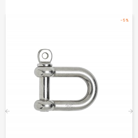
-5%
‹
›