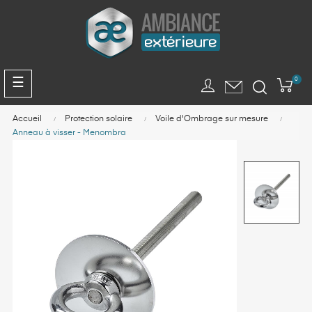
Panneau de gestion des cookies
Basculer
☰
0
la
navigation
Accueil
Protection solaire
Voile d'Ombrage sur mesure
Anneau à visser - Menombra