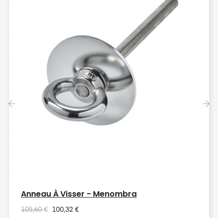
‹
›
Anneau À Visser - Menombra
105,60 €
100,32 €