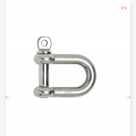
-5%
‹
›