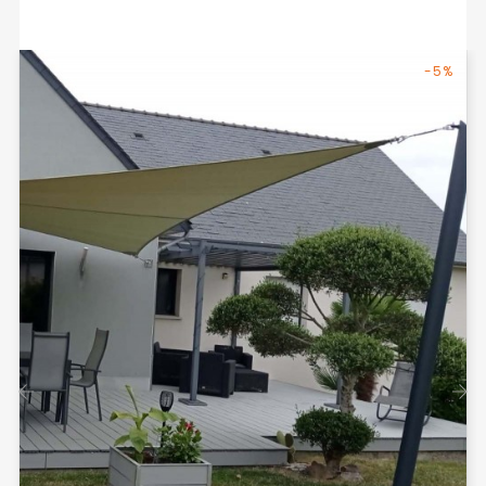
-5%
‹
›