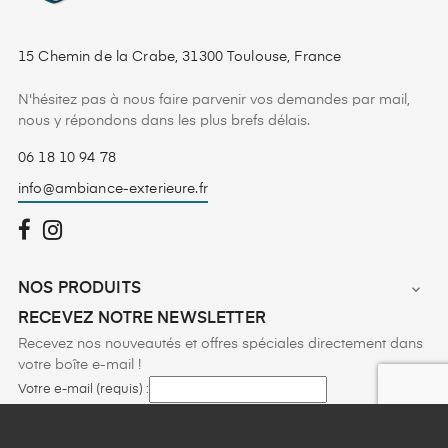
15 Chemin de la Crabe, 31300 Toulouse, France
N'hésitez pas à nous faire parvenir vos demandes par mail,
nous y répondons dans les plus brefs délais.
06 18 10 94 78
info@ambiance-exterieure.fr
NOS PRODUITS

RECEVEZ NOTRE NEWSLETTER
Recevez nos nouveautés et offres spéciales directement dans
votre boîte e-mail !
Votre e-mail (requis) :
Vous pouvez vous désinscrire à tout moment en cliquant sur le lien figurant