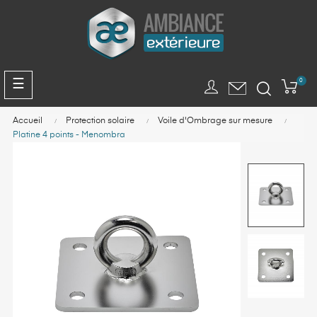
Panneau de gestion des cookies
Basculer
☰
0
la
navigation
Accueil
Protection solaire
Voile d'Ombrage sur mesure
Platine 4 points - Menombra