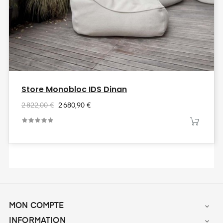
‹
›
Store Monobloc IDS Dinan
2 822,00 €
2 680,90 €
MON COMPTE

INFORMATION
