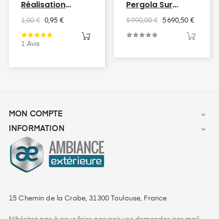
Réalisation
Pergola Sur
Produits...
Mesure Kalice
1,00 €
0,95 €
5 990,00 €
5 690,50 €
1
Avis
MON COMPTE

INFORMATION

15 Chemin de la Crabe, 31300 Toulouse, France