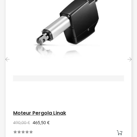
‹
›
Moteur Pergola Linak
490,00 €
465,50 €