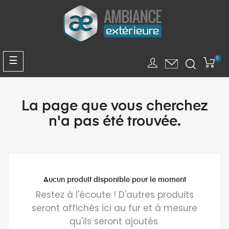
Panneau de gestion des cookies
Basculer
☰
0
la
navigation
La page que vous cherchez
n'a pas été trouvée.
Aucun produit disponible pour le moment
Restez à l'écoute ! D'autres produits
seront affichés ici au fur et à mesure
qu'ils seront ajoutés.